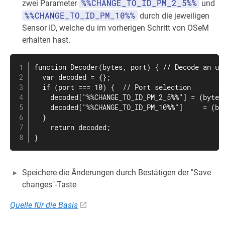
%%CHANGE_TO_ID_PM_2_5%%
zwei Parameter
und
%%CHANGE_TO_ID_PM_10%%
durch die jeweiligen
Sensor ID, welche du im vorherigen Schritt von OSeM
erhalten hast.
function Decoder(bytes, port) { // Decode an up
  var decoded = {};

  if (port === 10) {  // Port selection

    decoded["%%CHANGE_TO_ID_PM_2_5%%"] = (bytes
    decoded["%%CHANGE_TO_ID_PM_10%%"]     = (by
  }

    return decoded;

}
Speichere die Änderungen durch Bestätigen der "Save
changes"-Taste
Quelle für die Basis