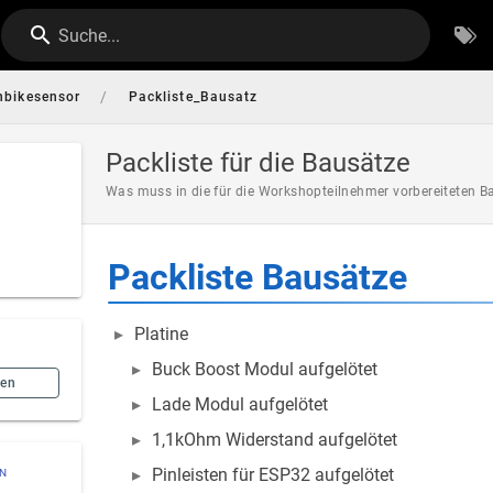
Suche...
/
nbikesensor
Packliste_Bausatz
Packliste für die Bausätze
Was muss in die für die Workshopteilnehmer vorbereiteten B
Packliste Bausätze
Platine
Buck Boost Modul aufgelötet
hen
Lade Modul aufgelötet
1,1kOhm Widerstand aufgelötet
Pinleisten für ESP32 aufgelötet
ON