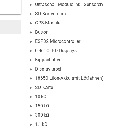
Ultraschall-Module inkl. Sensoren
SD-Kartenmodul
GPS-Module
Button
ESP32 Microcontroller
0,96" OLED-Displays
Kippschalter
Displaykabel
18650 LiIon-Akku (mit Lötfahnen)
SD-Karte
10 kΩ
150 kΩ
300 kΩ
1,1 kΩ