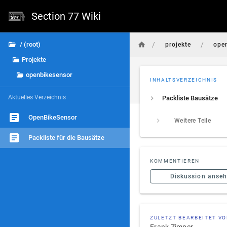
Section 77 Wiki
/
/
/ (root)
projekte
ope
Projekte
openbikesensor
INHALTSVERZEICHNIS
Aktuelles Verzeichnis
Packliste Bausätze
OpenBikeSensor
Weitere Teile
Packliste für die Bausätze
KOMMENTIEREN
Diskussion anse
ZULETZT BEARBEITET V