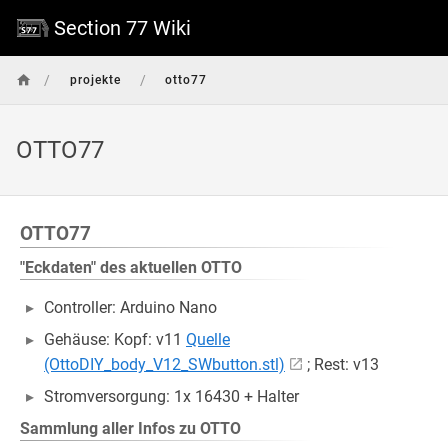
Section 77 Wiki
/
/
projekte
otto77
OTTO77
OTTO77
"Eckdaten" des aktuellen OTTO
Controller: Arduino Nano
Gehäuse: Kopf: v11
Quelle
(OttoDIY_body_V12_SWbutton.stl)
; Rest: v13
Stromversorgung: 1x 16430 + Halter
Sammlung aller Infos zu OTTO