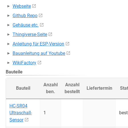
Webseite
Github Repo
Gehäuse etc.
Thingiverse-Seite
Anleitung für ESP-Version
Bauanleitung auf Youtube
WikiFactory
Bauteile
Anzahl
Anzahl
Bauteil
Liefertermin
Sta
ben.
bestellt
HC-SR04
Ultraschall-
1
best
Sensor