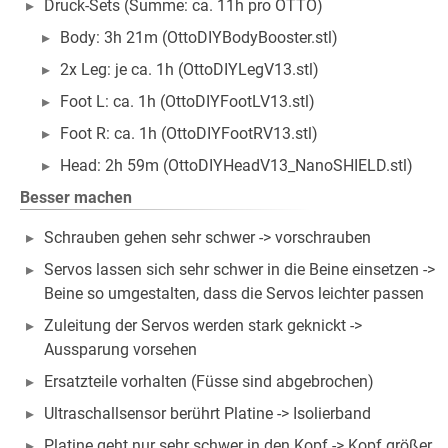
Druck-Sets (Summe: ca. 11h pro OTTO)
Body: 3h 21m (OttoDIYBodyBooster.stl)
2x Leg: je ca. 1h (OttoDIYLegV13.stl)
Foot L: ca. 1h (OttoDIYFootLV13.stl)
Foot R: ca. 1h (OttoDIYFootRV13.stl)
Head: 2h 59m (OttoDIYHeadV13_NanoSHIELD.stl)
Besser machen
Schrauben gehen sehr schwer -> vorschrauben
Servos lassen sich sehr schwer in die Beine einsetzen ->
Beine so umgestalten, dass die Servos leichter passen
Zuleitung der Servos werden stark geknickt ->
Aussparung vorsehen
Ersatzteile vorhalten (Füsse sind abgebrochen)
Ultraschallsensor berührt Platine -> Isolierband
Platine geht nur sehr schwer in den Kopf -> Kopf größer