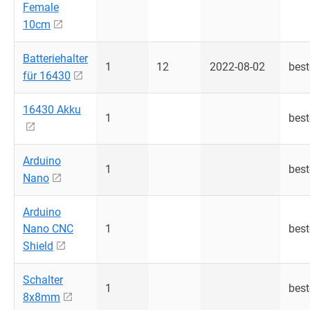
Female
10cm
Batteriehalter
1
12
2022-08-02
best
für 16430
16430 Akku
1
best
Arduino
1
best
Nano
Arduino
Nano CNC
1
best
Shield
Schalter
1
best
8x8mm