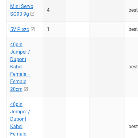
Mini Servo
4
best
SG90 9g
1
best
5V Piezo
40pin
Jumper /
Dupont
Kabel
best
Female –
Female
20cm
40pin
Jumper /
Dupont
Kabel
best
Female –