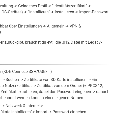
ltung -> Geladenes Profil -> "Identitätszertifikat" ->
iOS-Gerätes) -> "Installieren" -> Installieren -> Import-Passwort
sehbar über Einstellungen -> Allgemein -> VPN &
e
er zurückgibt, brauchst du evtl. die .p12 Datei mit Legacy-
en (KDE-Connect/SSH/USB/...)
> Suchen -> Zertifikate von SD-Karte installieren -> Ein
App-Nutzerzertifikat -> Zertifikat von dem Ordner (= PKCS12,
ertifikat extrahieren, dabei das Passwort eingeben -> danach
umbenannt werden kann in einen eigenen Namen.
-> Netzwerk & Internet->
kate installieren"-> Import -> Passwort eingeben