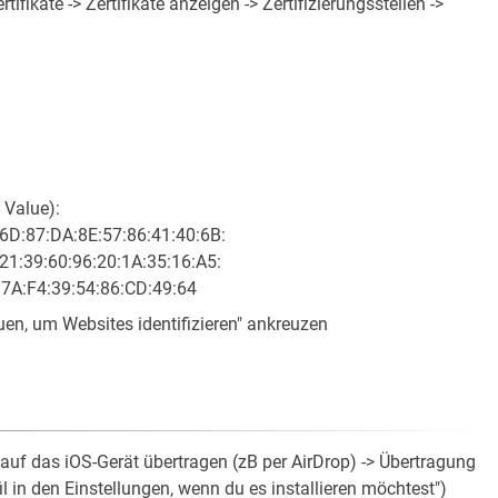
ifikate -> Zertifikate anzeigen -> Zertifizierungsstellen ->
 Value):
6D:87:DA:8E:57:86:41:40:6B:
21:39:60:96:20:1A:35:16:A5:
:7A:F4:39:54:86:CD:49:64
uen, um Websites identifizieren" ankreuzen
auf das iOS-Gerät übertragen (zB per AirDrop) -> Übertragung
l in den Einstellungen, wenn du es installieren möchtest")