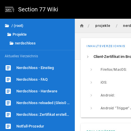
Section 77 Wiki
/
/
/ (root)
projekte
ner
Projekte
nerdschloss
INHALTSVERZEICHNIS
Aktuelles Verzeichnis
Nerdschloss - Einstieg
Firefox/MacOS:
Nerdschloss - FAQ
iOS:
Nerdschloss - Hardware
Android:
Nerdschloss reloaded (Gleis0 Edition)
Android "Trigger"
Nerdschloss: Zertifikat erstellen (aka: wie bekomme ich einen eigenen Schlüssel?)
Notfall-Prozedur