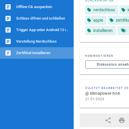
SCHLAGWÖRTER
Offline-CA auspacken
nerdschloss
Schloss öffnen und schließen
apple
zertifik
Trigger App unter Android 13 installieren
installieren
Vorstellung Nerdschloss
Zertifikat installieren
KOMMENTIEREN
Diskussion anse
ZULETZT BEARBEITET V
@ klimapower-ho4
21.01.2026