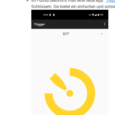
Im f-droid bekommt man eine nette App:
"Trig
Schlössern. Sie bietet ein einfachen und schne