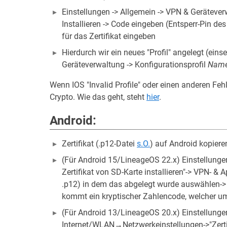
Einstellungen -> Allgemein -> VPN & Geräteverwa
Installieren -> Code eingeben (Entsperr-Pin des 
für das Zertifikat eingeben
Hierdurch wir ein neues "Profil" angelegt (ein
Geräteverwaltung -> Konfigurationsprofil
Nam
Wenn IOS "Invalid Profile" oder einen anderen Fehl
Crypto. Wie das geht, steht
hier
.
Android:
Zertifikat (.p12-Datei
s.O.
) auf Android kopier
(Für Android 15/LineageOS 22.x) Einstellungen-
Zertifikat von SD-Karte installieren"-> VPN- & 
.p12) in dem das abgelegt wurde auswählen-> Z
kommt ein kryptischer Zahlencode, welcher 
(Für Android 13/LineageOS 20.x) Einstellungen
Internet/WLAN→Netzwerkeinstellungen->"Zertifi