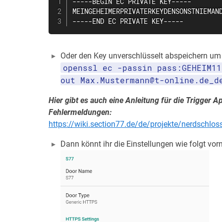
-----BEGIN EC PRIVATE KEY-----

MEINGEHEIMERPRIVATERKEYDENSONSTNIEMAND
-----END EC PRIVATE KEY-----
Oder den Key unverschlüsselt abspeichern um 
openssl ec -passin pass:GEHEIM11
out Max.Mustermann@t-online.de_d
Hier gibt es auch eine Anleitung für die Trigger
Fehlermeldungen:
https://wiki.section77.de/de/projekte/nerdschloss
Dann könnt ihr die Einstellungen wie folgt vo