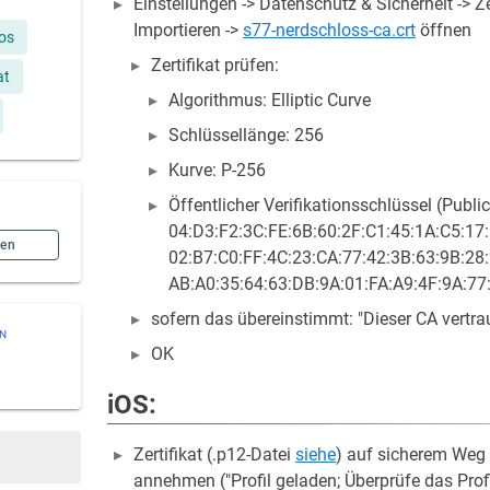
Einstellungen -> Datenschutz & Sicherheit -> Zert
Importieren ->
s77-nerdschloss-ca.crt
öffnen
ios
Zertifikat prüfen:
at
Algorithmus: Elliptic Curve
Schlüssellänge: 256
Kurve: P-256
Öffentlicher Verifikationsschlüssel (Public
04:D3:F2:3C:FE:6B:60:2F:C1:45:1A:C5:17:
hen
02:B7:C0:FF:4C:23:CA:77:42:3B:63:9B:28:
AB:A0:35:64:63:DB:9A:01:FA:A9:4F:9A:77
sofern das übereinstimmt: "Dieser CA vertra
ON
OK
iOS:
Zertifikat (.p12-Datei
siehe
) auf sicherem Weg 
annehmen ("Profil geladen; Überprüfe das Profi