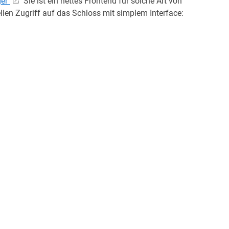
ger"
Sie ist ein nettes Frontend für solche Art von
llen Zugriff auf das Schloss mit simplem Interface: